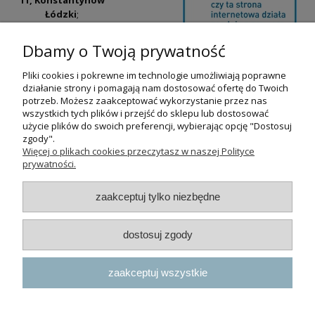
Łódzki
;
ul. Tatrzańska
42/44, Łódź
(Łódź
Dbamy o Twoją prywatność
Widzew).
Pliki cookies i pokrewne im technologie umożliwiają poprawne
Godziny otwarcia:
działanie strony i pomagają nam dostosować ofertę do Twoich
pn-pt 9:00-17:00
potrzeb. Możesz zaakceptować wykorzystanie przez nas
wszystkich tych plików i przejść do sklepu lub dostosować
+48 530 230 483
użycie plików do swoich preferencji, wybierając opcję "Dostosuj
psokoty@psokoty.pl
zgody".
Więcej o plikach cookies przeczytasz w naszej Polityce
prywatności.
pokaż pełną wersję strony
zaakceptuj tylko niezbędne
Sklep internetowy Shoper.pl
dostosuj zgody
zaakceptuj wszystkie