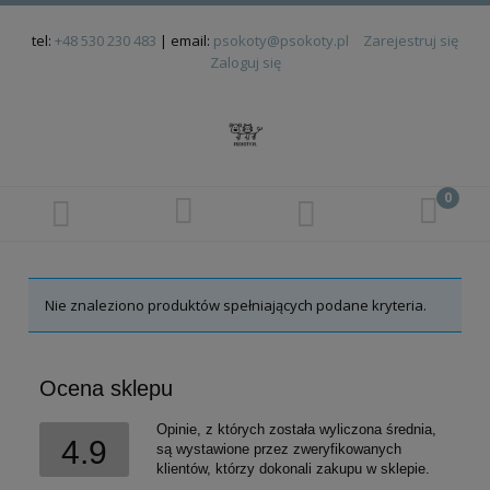
tel:
+48 530 230 483
| email:
psokoty@psokoty.pl
Zarejestruj się
Zaloguj się
Nie znaleziono produktów spełniających podane kryteria.
Ocena sklepu
Opinie, z których została wyliczona średnia,
4.9
są wystawione przez zweryfikowanych
klientów, którzy dokonali zakupu w sklepie.