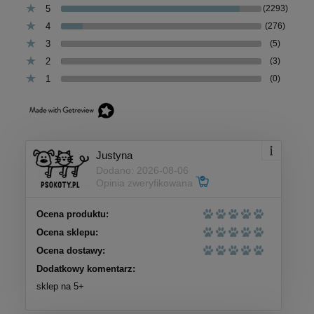
5
(2293)
4
(276)
3
(5)
2
(3)
1
(0)
Justyna
Dodano: 2026-08-06
Opinia zweryfikowana
Ocena produktu:
Ocena sklepu:
Ocena dostawy:
Dodatkowy komentarz:
sklep na 5+