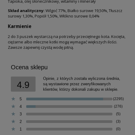
Tapioka, olej słonecznikowy, witaminy i minerały
Skład analityczny:
Wilgoć 77%, Białko surowe 19,50%, Tłuszcz
surowy 1,30%, Popiół 1,50%, Włókno surowe 0,04%
Karmienie
2 do 3 puszek wystarczą na potrzeby przeciętnego kota. Kocięta,
ciężarne albo mleczne kotki mogą wymagać większych ilości.
Zawsze zapewnij czystą wodę pitną.
Ocena sklepu
Opinie, z których została wyliczona średnia,
4.9
są wystawione przez zweryfikowanych
klientów, którzy dokonali zakupu w sklepie.
5
(2295)
4
(276)
3
(5)
2
(3)
1
(0)