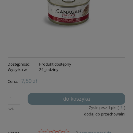
Dostępność:
Produkt dostępny
Wysyłka w:
24 godziny
7,50 zł
Cena:
do koszyka
Zyskujesz
1
pkt [
?
]
szt.
dodaj do przechowalni
Ocena:
zapytaj o produkt