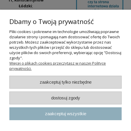
11, Konstantynów
Łódzki
;
ul. Tatrzańska
42/44, Łódź
(Łódź
Dbamy o Twoją prywatność
Widzew).
Pliki cookies i pokrewne im technologie umożliwiają poprawne
Godziny otwarcia:
działanie strony i pomagają nam dostosować ofertę do Twoich
pn-pt 9:00-17:00
potrzeb. Możesz zaakceptować wykorzystanie przez nas
wszystkich tych plików i przejść do sklepu lub dostosować
+48 530 230 483
użycie plików do swoich preferencji, wybierając opcję "Dostosuj
psokoty@psokoty.pl
zgody".
Więcej o plikach cookies przeczytasz w naszej Polityce
prywatności.
pokaż pełną wersję strony
zaakceptuj tylko niezbędne
Sklep internetowy Shoper.pl
dostosuj zgody
zaakceptuj wszystkie