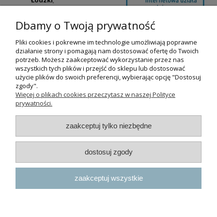
ul. Tatrzańska
42/44, Łódź
(Łódź
Dbamy o Twoją prywatność
Widzew).
Pliki cookies i pokrewne im technologie umożliwiają poprawne
Godziny otwarcia:
działanie strony i pomagają nam dostosować ofertę do Twoich
pn-pt 9:00-17:00
potrzeb. Możesz zaakceptować wykorzystanie przez nas
wszystkich tych plików i przejść do sklepu lub dostosować
+48 530 230 483
użycie plików do swoich preferencji, wybierając opcję "Dostosuj
psokoty@psokoty.pl
zgody".
Więcej o plikach cookies przeczytasz w naszej Polityce
prywatności.
pokaż pełną wersję strony
zaakceptuj tylko niezbędne
Sklep internetowy Shoper.pl
dostosuj zgody
zaakceptuj wszystkie