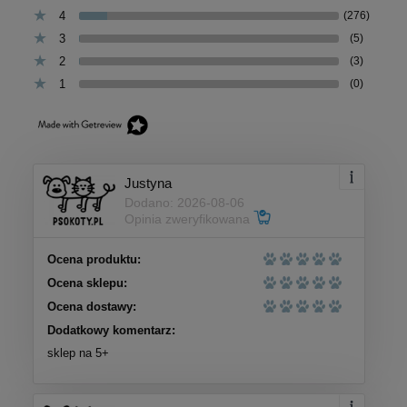
4
(276)
3
(5)
2
(3)
1
(0)
Justyna
Dodano: 2026-08-06
Opinia zweryfikowana
Ocena produktu:
Ocena sklepu:
Ocena dostawy:
Dodatkowy komentarz:
sklep na 5+