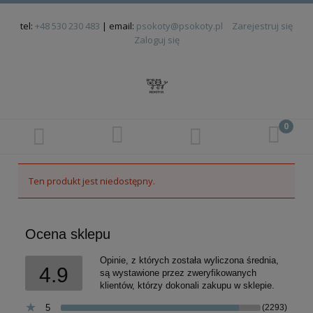
tel:
+48 530 230 483
| email:
psokoty@psokoty.pl
Zarejestruj się
Zaloguj się
Ten produkt jest niedostępny.
Ocena sklepu
Opinie, z których została wyliczona średnia,
4.9
są wystawione przez zweryfikowanych
klientów, którzy dokonali zakupu w sklepie.
5
(2293)