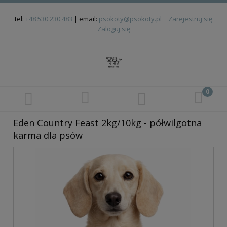
tel:
+48 530 230 483
| email:
psokoty@psokoty.pl
Zarejestruj się
Zaloguj się
Eden Country Feast 2kg/10kg - półwilgotna
karma dla psów