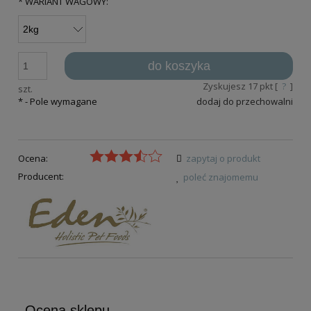
*
WARIANT WAGOWY:
do koszyka
Zyskujesz
17
pkt [
?
]
szt.
*
- Pole wymagane
dodaj do przechowalni
Ocena:
zapytaj o produkt
Producent:
poleć znajomemu
Ocena sklepu