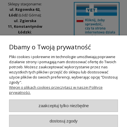
Sklepy stacjonarne:
ul. Rzgowska 62,
Łódź
(Łódź Górna);
ul. Zgierska
11, Konstantynów
Łódzki
;
ul. Tatrzańska
42/44, Łódź
(Łódź
Dbamy o Twoją prywatność
Widzew).
Pliki cookies i pokrewne im technologie umożliwiają poprawne
Godziny otwarcia:
działanie strony i pomagają nam dostosować ofertę do Twoich
pn-pt 9:00-17:00
potrzeb. Możesz zaakceptować wykorzystanie przez nas
wszystkich tych plików i przejść do sklepu lub dostosować
+48 530 230 483
użycie plików do swoich preferencji, wybierając opcję "Dostosuj
psokoty@psokoty.pl
zgody".
Więcej o plikach cookies przeczytasz w naszej Polityce
prywatności.
pokaż pełną wersję strony
zaakceptuj tylko niezbędne
Sklep internetowy Shoper.pl
dostosuj zgody