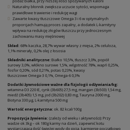
podaż białka, przy niższej ilości spożywanych kalorii
Naturalny błonnik zwiększa uczucie sytości, wspomaga
prawidłowe trawienie i redukcję wagi
Zawarte kwasy tłuszczowe Omega 3 i 6 w optymalnych
proporcjach hamują proces zapalny, a dodatek L-karnityny
wpływa na redukcję złogów tłuszczu przy jednoczesnym
zachowaniu masy mięśniowej
Skład:
68% kaczka, 28,7% wywar własny z mięsa, 2% celuloza,
1,1% minerały, 0,2% olej z łososia
Składniki analityczne:
Białko 10,5%, tłuszcz 3,0%, popiół
surowy 3,0%, włókno surowe 1,5%, wilgotność 78%, wapń 0,25%,
fosfor 0,20%, sód 0,21%, potas 0,23%, kwasy
tłuszczowe Omega-3 0,1%, Omega-6 0,3%
Dodatki żywnościowe ważne dla fizjologii
odżywiania/kg:
witamina D3 220 IE, cynk (3b605) 27,5 mg, mangan (3b503) 1,54 mg,
miedź (3b405) 1,5 mg, jod (3b202) 0,83 mg, Tauryna 2000 mg,
Biotyna 330 μg, L-karnityna 500 mg
Wartość energetyczna:
ok. 82 kcal/100g
Propozycja żywienia:
(zależy od wieku i aktywności): Przy
wadze ok 3kg – ok 180g karmy na dzień, zapewnić kotu
wystarczającą ilość świeżej wody do picia, karmienie początkowo