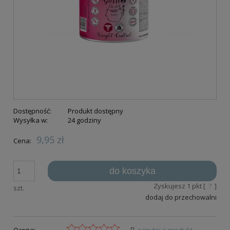
Dostępność:
Produkt dostępny
Wysyłka w:
24 godziny
9,95 zł
Cena:
do koszyka
Zyskujesz
1
pkt [
?
]
szt.
dodaj do przechowalni
Ocena:
zapytaj o produkt