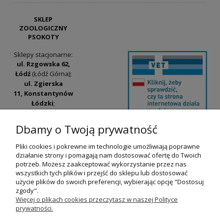
SKLEP
ZOOLOGICZNY
PSOKOTY
Sklepy stacjonarne:
ul. Rzgowska 62,
Łódź
(Łódź Górna);
ul. Zgierska
11, Konstantynów
Łódzki
;
ul. Tatrzańska
42/44, Łódź
(Łódź
Dbamy o Twoją prywatność
Widzew).
Pliki cookies i pokrewne im technologie umożliwiają poprawne
Godziny otwarcia:
działanie strony i pomagają nam dostosować ofertę do Twoich
pn-pt 9:00-17:00
potrzeb. Możesz zaakceptować wykorzystanie przez nas
wszystkich tych plików i przejść do sklepu lub dostosować
+48 530 230 483
użycie plików do swoich preferencji, wybierając opcję "Dostosuj
psokoty@psokoty.pl
zgody".
Więcej o plikach cookies przeczytasz w naszej Polityce
prywatności.
pokaż pełną wersję strony