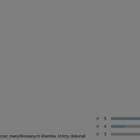
 Przysmak dla psów
Nekko Przysmak dla psów
ucho królika z kaczką
Kostki wapienne owinęte
500g
kaczką 500g
31,00 zł
26,00 zł
Cena regularna:
Cena regularna:
36,00 zł
31,00 zł
jniższa cena:
36,00 zł
Najniższa cena:
31,00 zł
do koszyka
do koszyka
5
4
3
przez zweryfikowanych klientów, którzy dokonali