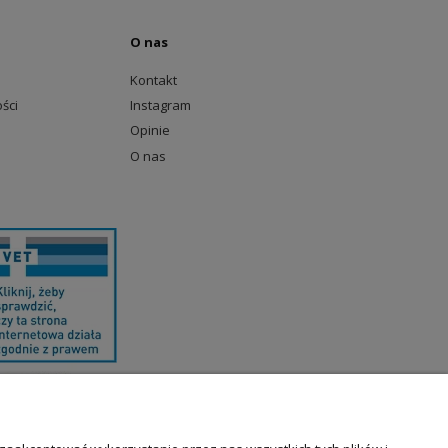
O nas
Kontakt
ści
Instagram
Opinie
O nas