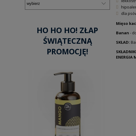
lekkost
hipoale
dla psó
Mięso kac
HO HO HO! ZŁAP
Banan
- d
ŚWIĄTECZNĄ
SKŁAD:
Ba
PROMOCJĘ!
SKŁADNIK
ENERGIA M