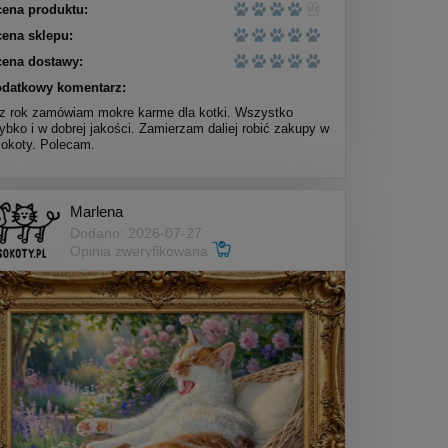
ena produktu:
ena sklepu:
ena dostawy:
datkowy komentarz:
z rok zamówiam mokre karme dla kotki. Wszystko
ybko i w dobrej jakości. Zamierzam daliej robić zakupy w
okoty. Polecam.
Marlena
Dodano: 2026-07-27
Opinia zweryfikowana