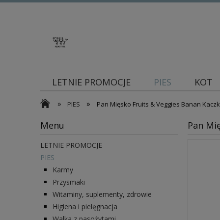
LETNIE PROMOCJE
PIES
KOT
»
»
Blog
PIES
Pan Mięsko Fruits & Veggies Banan Kaczk
Menu
Pan Mię
LETNIE PROMOCJE
PIES
Karmy
Przysmaki
Witaminy, suplementy, zdrowie
Higiena i pielęgnacja
Walka z pasożytami