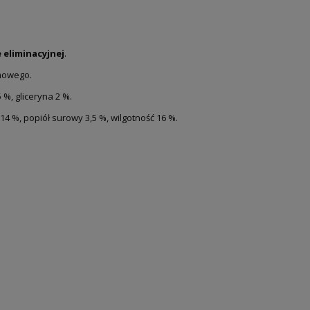
e eliminacyjnej
.
rmowego.
 %, gliceryna 2 %.
4 %, popiół surowy 3,5 %, wilgotność 16 %.