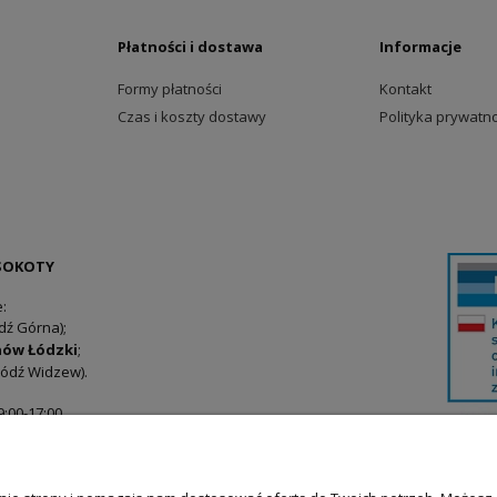
Płatności i dostawa
Informacje
Formy płatności
Kontakt
Czas i koszty dostawy
Polityka prywatno
SOKOTY
:
dź Górna);
ynów Łódzki
;
ódź Widzew).
9:00-17:00
pl