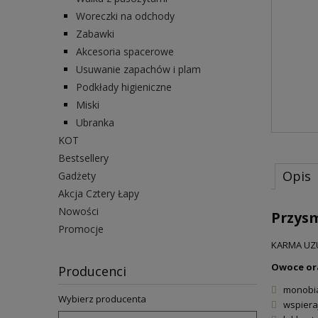
Woreczki na odchody
Zabawki
Akcesoria spacerowe
Usuwanie zapachów i plam
Podkłady higieniczne
Miski
Ubranka
KOT
Bestsellery
Opis
Gadżety
Akcja Cztery Łapy
Nowości
Przysm
Promocje
KARMA UZU
Owoce or
Producenci
monobia
Wybierz producenta
wspiera