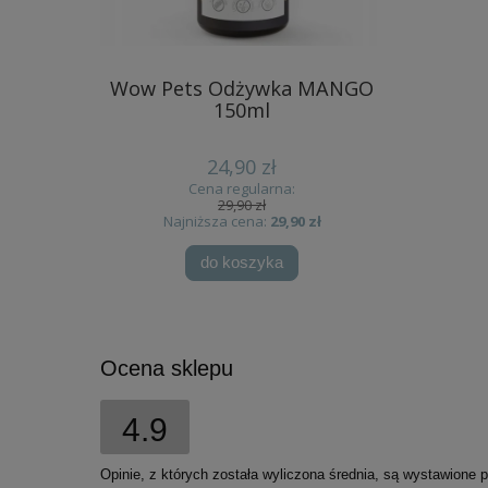
na
Wow Pets Odżywka MANGO
Nekko
 - sucha
150ml
Bielone 
a
24,90 zł
Cena regularna:
29,90 zł
 zł
Najniższa cena:
29,90 zł
Na
do koszyka
Ocena sklepu
4.9
Opinie, z których została wyliczona średnia, są wystawione 