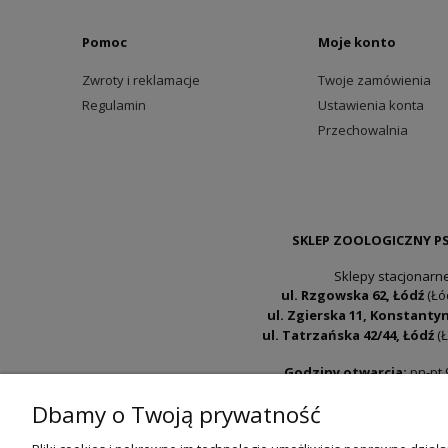
Pomoc
Moje konto
Zwroty i reklamacje
Twoje zamówienia
Regulamin
Ustawienia konta
Przechowalnia
SKLEP ZOOLOGICZNY P
Sklepy stacjonarne
ul. Rzgowska 62, Łódź
(Łó
ul. Zgierska 11, Konstant
ul. Tatrzańska 42/44, Łódź
(Ł
Godziny otwarcia:
pn-pt 
Dbamy o Twoją prywatność
+48 530 230 483
psokoty@psokoty.