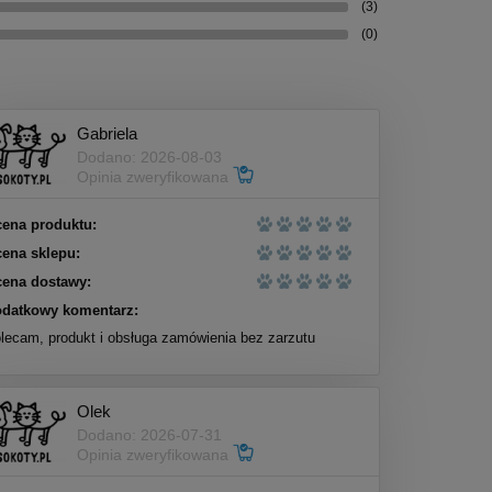
(3)
(0)
Gabriela
Dodano: 2026-08-03
Opinia zweryfikowana
ena produktu:
ena sklepu:
ena dostawy:
datkowy komentarz:
lecam, produkt i obsługa zamówienia bez zarzutu
Olek
Dodano: 2026-07-31
Opinia zweryfikowana