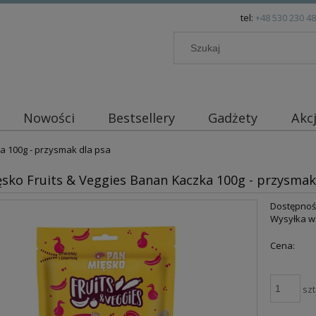
tel:
+48 530 230 4
Nowości
Bestsellery
Gadżety
Akc
a 100g - przysmak dla psa
sko Fruits & Veggies Banan Kaczka 100g - przysmak
Dostępnoś
Wysyłka w
Cena:
szt