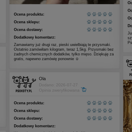
Oc
Oc
Ocena produktu:
Oc
Ocena sklepu:
Do
Ocena dostawy:
Ju
Dodatkowy komentarz:
sz
Ps
Zamawiamy już drugi raz, pieski uwielbiają te przysmaki.
Ostatnio zamówiłam kilogram, teraz 1,5kg. Przysmaki bez
żadnych chemicznych dodatków, tylko mięso. Dziękuję za
gratis, napewno zamówię ponownie ☺️
Ola
Dodano: 2026-07-27
Opinia zweryfikowana
Ocena produktu:
Ocena sklepu:
Ocena dostawy:
Dodatkowy komentarz: