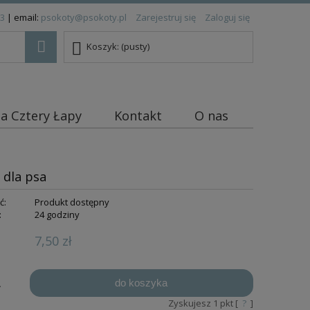
83
| email:
psokoty@psokoty.pl
Zarejestruj się
Zaloguj się
Koszyk:
(pusty)
ja Cztery Łapy
Kontakt
O nas
 dla psa
ć:
Produkt dostępny
:
24 godziny
7,50 zł
do koszyka
.
Zyskujesz
1
pkt [
?
]