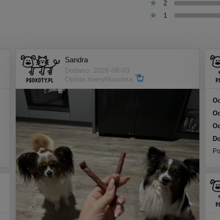
2
1
Sandra
Dodano: 2026-08-03
Opinia zweryfikowana
Oc
Oc
Oc
Do
Po