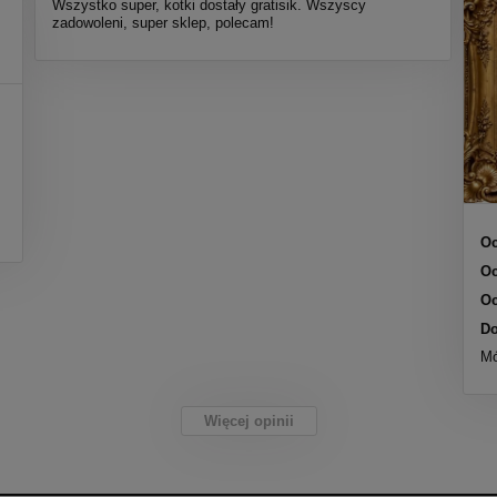
Wszystko super, kotki dostały gratisik. Wszyscy
zadowoleni, super sklep, polecam!
Oc
Oc
Oc
Do
Mó
Więcej opinii