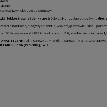
rawne
rgiczne
w z wrażliwym układem pokarmowym
zki
-
lekkostrawne
i
delikatne
źródło białka, idealne dla psów na
dieci
ostarcza naturalnej słodyczy i błonnika, wspierając zdrowie układu poka
nan 55 %, mięso kaczki 39,5 %, białko grochu 2 %, skrobia ziemniaczana 1,5
I ANALITYCZNE:
Białko surowe 20 %, włókno surowe 1,2 %, tłuszcz surowy 1
ETABOLICZNA (kcal/100 g):
431