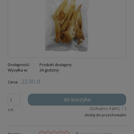
Dostępność:
Produkt dostępny
Wysyłka w:
24 godziny
22,00 zł
Cena:
do koszyka
Zyskujesz
4
pkt [
?
]
szt.
dodaj do przechowalni
Ocena:
zapytaj o produkt