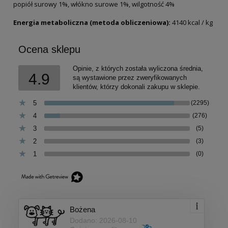
popiół surowy 1%, włókno surowe 1%, wilgotność 4%
Energia metaboliczna (metoda obliczeniowa):
4140 kcal / kg
Ocena sklepu
Opinie, z których została wyliczona średnia,
4.9
są wystawione przez zweryfikowanych
klientów, którzy dokonali zakupu w sklepie.
5
(2295)
4
(276)
3
(5)
2
(3)
1
(0)
Bożena
Dodano: 2026-08-10