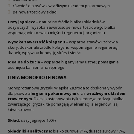
również dla psów z wrażliwym układem pokarmowym
pełnowartościowy skład
Uszy jagnięce
– naturalne źródło białka i składników
odżywczych; wysoka zawartość pełnowartościowego białka;
wspomaganie rozwoju mięśni i regeneracji organizmu
Wysoka zawartość kolagenu –
wsparcie stawów i zdrowia
skóry; doskonałe źródło kolagenu; wspomaganie regeneracji
tkanek; wpływ na kondycję skóry i sierści
Idealne do żucia –
wsparcie higieny jamy ustnej; pomaganie
usunięcia kamienia nazębnego
LINIA MONOPROTEINOWA
Monoproteinowe gryzaki Wiejska Zagroda to doskonały wybór
dla psów z
alergiami pokarmowymi
oraz
wrażliwym układem
trawiennym
. Dzięki zastosowaniu tylko jednego rodzaju białka
zwierzęcego, gryzaki te pomagają w eliminacji alergenów i są
łatwostrawne.
Skład:
uszy jagnięce 100%
Składniki analityczne:
białko surowe 71%, tłuszcz surowy 17%,