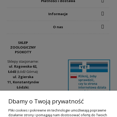
Płatności i dostawa
Informacje
O nas
SKLEP
ZOOLOGICZNY
PSOKOTY
Sklepy stacjonarne:
ul. Rzgowska 62,
Łódź
(Łódź Górna);
ul. Zgierska
11, Konstantynów
Łódzki
;
ul. Tatrzańska
42/44, Łódź
(Łódź
Dbamy o Twoją prywatność
Widzew).
Pliki cookies i pokrewne im technologie umożliwiają poprawne
Godziny otwarcia:
działanie strony i pomagają nam dostosować ofertę do Twoich