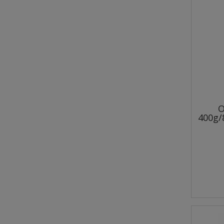
Wow Pets Kaczka z jabłkiem
XS/S | M/L 2kg - sucha karma
dla psów
49,90 zł
Cena regularna:
64,90 zł
O
Najniższa cena:
64,90 zł
400g/
do koszyka