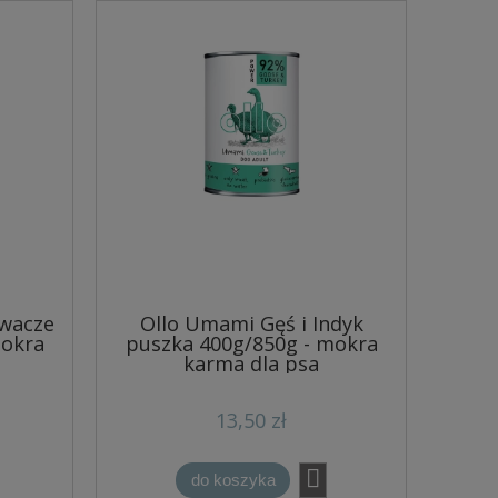
Żwacze
Ollo Umami Gęś i Indyk
mokra
puszka 400g/850g - mokra
karma dla psa
13,50 zł
do koszyka