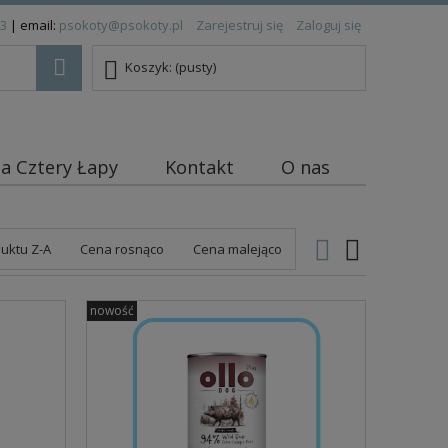
83
| email:
psokoty@psokoty.pl
Zarejestruj się
Zaloguj się
Koszyk:
(pusty)
ja Cztery Łapy
Kontakt
O nas
uktu Z-A
Cena rosnąco
Cena malejąco
nowość