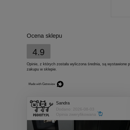
do koszyka
Ocena sklepu
4.9
Opinie, z których została wyliczona średnia, są wystawione 
zakupu w sklepie.
Sandra
Nekko Supreme galaretka kot
Dodano: 2026-08-03
kurczak szynka 80g
Opinia zweryfikowana
5,00 zł