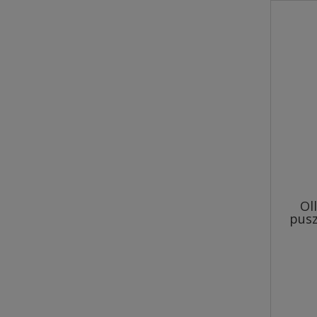
Inaba Dashi Cat Delights Silky
kurczak 40g
Ol
5,00 zł
pusz
Cena regularna:
6,00 zł
Najniższa cena:
6,00 zł
do koszyka