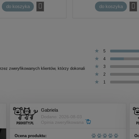
do koszyka
do koszyka
5
4
3
przez zweryfikowanych klientów, którzy dokonali
2
1
Gabriela
Dodano: 2026-08-03
Opinia zweryfikowana
Ocena produktu:
Oc