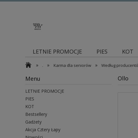
LETNIE PROMOCJE
PIES
KOT
»
»
»
Blog
.
Karma dla seniorów
Według producent
Ollo
Menu
LETNIE PROMOCJE
PIES
KOT
Bestsellery
Gadżety
Akcja Cztery Łapy
Nowości