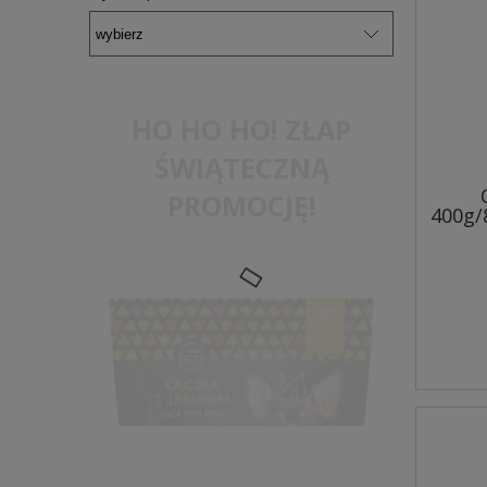
HO HO HO! ZŁAP
ŚWIĄTECZNĄ
PROMOCJĘ!
400g/