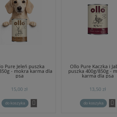
lo Pure Jeleń puszka
Ollo Pure Kaczka i Ja
850g - mokra karma dla
puszka 400g/850g - 
psa
karma dla psa
15,00 zł
13,50 zł
do koszyka
do koszyka