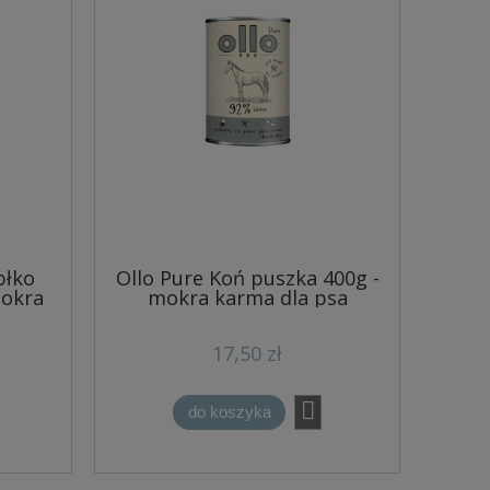
błko
Ollo Pure Koń puszka 400g -
mokra
mokra karma dla psa
17,50 zł
do koszyka