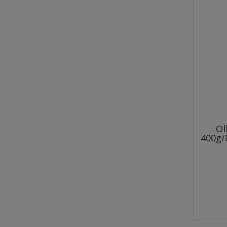
Bemo Cold Beef Angus
1kg/3kg - półwilgotna karma
dla psa
28,80 zł
Ol
Cena regularna:
400g/
32,00 zł
Najniższa cena:
32,00 zł
do koszyka