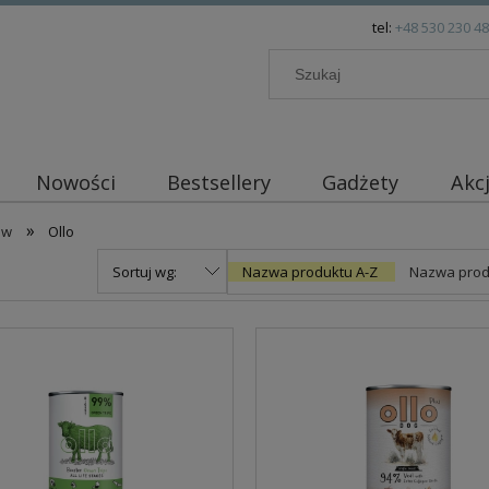
tel:
+48 530 230 4
Nowości
Bestsellery
Gadżety
Akc
»
ów
Ollo
Sortuj wg:
Nazwa produktu A-Z
Nazwa prod