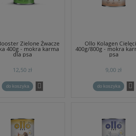
Booster Zielone Żwacze
Ollo Kolagen Cielęc
ka 400g - mokra karma
400g/800g - mokra kar
dla psa
psa
12,50 zł
9,00 zł
do koszyka
do koszyka