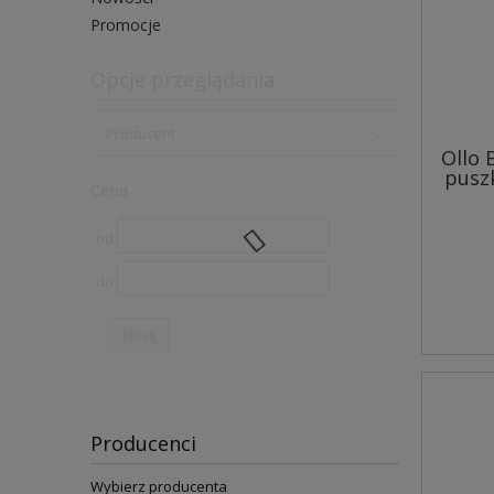
Promocje
Opcje przeglądania
Producent
Ollo 
pusz
Cena
od
do
filtruj
Producenci
Wybierz producenta